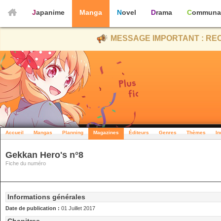
Japanime
Manga
Novel
Drama
Communa
MESSAGE IMPORTANT : REC
Accueil
Mangas
Planning
Magazines
Éditeurs
Genres
Thèmes
In
Gekkan Hero's n°8
Fiche du numéro
Informations générales
Date de publication :
01 Juillet 2017