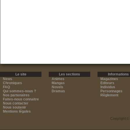
Le site
Les sections
Informations
News
Animes
Magazines
Chroniques
Mangas
Editeurs
FAQ
Novels
Individus
Qui sommes-nous ?
Dramas
Personnages
Nos partenaires
Règlement
Faites-nous connaitre
Nous contacter
Nous soutenir
Mentions légales
Copyright ©