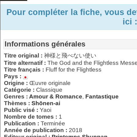
Pour compléter la fiche, vous d
ici 
Informations générales
Titre original :
神様と飛べない使い
Titre alternatif :
The God and the Flightless Mess
Titre français :
Fluff for the Flightless
Pays :
Origine :
Œuvre originale
Catégorie :
Classique
Genres :
Amour & Romance
,
Fantastique
Thèmes :
Shōnen-ai
Public visé :
Yaoi
Nombre de tomes :
1
Publication :
Terminée
Année de publication :
2018
Editeur original :
Printemps Shuppan