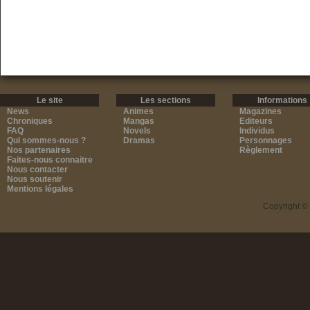
Le site
Les sections
Informations
News
Animes
Magazines
Chroniques
Mangas
Editeurs
FAQ
Novels
Individus
Qui sommes-nous ?
Dramas
Personnages
Nos partenaires
Règlement
Faites-nous connaitre
Nous contacter
Nous soutenir
Mentions légales
Copyright ©