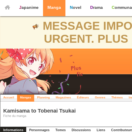
Japanime
Manga
Novel
Drama
Communa
MESSAGE IMPO
URGENT. PLUS 
Accueil
Mangas
Planning
Magazines
Éditeurs
Genres
Thèmes
In
Kamisama to Tobenai Tsukai
Fiche du manga
Informations
Personnages
Tomes
Discussions
Liens
Contributeur