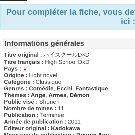
Pour compléter la fiche, vous d
ici 
Informations générales
Titre original :
ハイスクールD×D
Titre français :
High School DxD
Pays :
Origine :
Light novel
Catégorie :
Classique
Genres :
Comédie
,
Ecchi
,
Fantastique
Thèmes :
Ange
,
Armes
,
Démon
Public visé :
Shōnen
Nombre de tomes :
11
Publication :
Terminée
Année de publication :
2011
Editeur original :
Kadokawa
Magazine de publication :
Dragon Age