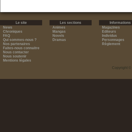
Le site
Les sections
Informations
News
Animes
Magazines
Chroniques
Mangas
Editeurs
FAQ
Novels
Individus
Qui sommes-nous ?
Dramas
Personnages
Nos partenaires
Règlement
Faites-nous connaitre
Nous contacter
Nous soutenir
Mentions légales
Copyright ©