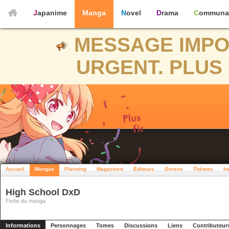
Japanime
Manga
Novel
Drama
Communa
MESSAGE IMPO
URGENT. PLUS 
Accueil
Mangas
Planning
Magazines
Éditeurs
Genres
Thèmes
In
High School DxD
Fiche du manga
Informations
Personnages
Tomes
Discussions
Liens
Contributeur