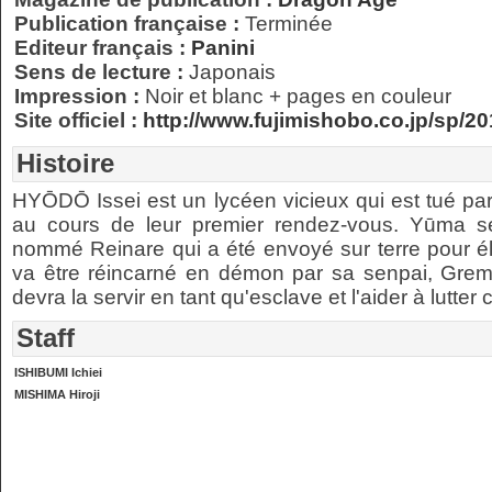
Publication française :
Terminée
Editeur français :
Panini
Sens de lecture :
Japonais
Impression :
Noir et blanc + pages en couleur
Site officiel :
http://www.fujimishobo.co.jp/sp/2
Histoire
HYŌDŌ Issei est un lycéen vicieux qui est tué pa
au cours de leur premier rendez-vous. Yūma s
nommé Reinare qui a été envoyé sur terre pour éli
va être réincarné en démon par sa senpai, Gremor
devra la servir en tant qu'esclave et l'aider à lutte
Staff
ISHIBUMI Ichiei
MISHIMA Hiroji