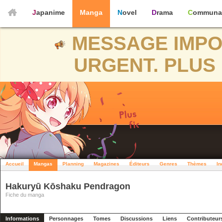
Japanime
Manga
Novel
Drama
Communa
MESSAGE IMPO
URGENT. PLUS 
Accueil
Mangas
Planning
Magazines
Éditeurs
Genres
Thèmes
In
Hakuryū Kōshaku Pendragon
Fiche du manga
Informations
Personnages
Tomes
Discussions
Liens
Contributeur