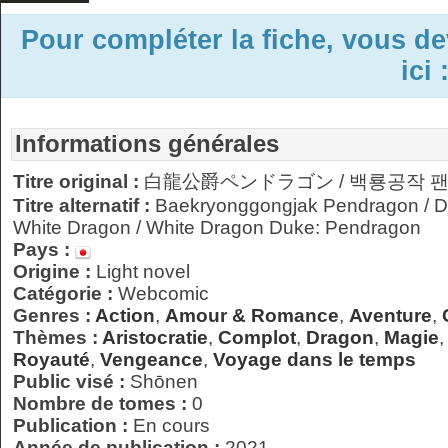
Pour compléter la fiche, vous d
ici 
Informations générales
Titre original :
白龍公爵ペンドラゴン / 백룡공작 
Titre alternatif :
Baekryonggongjak Pendragon / Du
White Dragon / White Dragon Duke: Pendragon
Pays :
Origine :
Light novel
Catégorie :
Webcomic
Genres :
Action
,
Amour & Romance
,
Aventure
,
Thèmes :
Aristocratie
,
Complot
,
Dragon
,
Magie
Royauté
,
Vengeance
,
Voyage dans le temps
Public visé :
Shōnen
Nombre de tomes :
0
Publication :
En cours
Année de publication :
2021