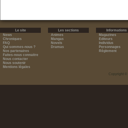
Le site
Les sections
Informations
News
Animes
Magazines
Chroniques
Mangas
Editeurs
FAQ
Novels
Individus
Qui sommes-nous ?
Dramas
Personnages
Nos partenaires
Règlement
Faites-nous connaitre
Nous contacter
Nous soutenir
Mentions légales
Copyright ©