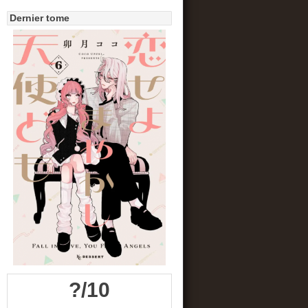
Dernier tome
?/10