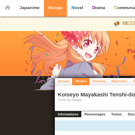
Japanime
Manga
Novel
Drama
Communa
MESS
Accueil
Mangas
Planning
Magazines
É
Koiseyo Mayakashi Tenshi-d
Fiche du manga
Informations
Personnages
Tomes
Disc