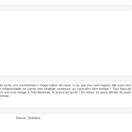
u lycée, est surnommée « l’ange voleur de cœur » car, par son seul regard, elle vous fera
t irréprochable se cache une stratège vaniteuse au caractère bien trempé ! Tout bascule
e son vrai visage à Toki Ninomae, le prince du lycée ! En retour, lui aussi décide de jouer
 Ninomae…
Dessin, Scénario