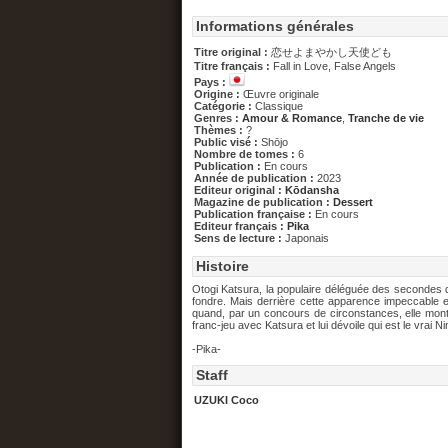
Informations générales
Titre original :
恋せよまやかし天使ども
Titre français :
Fall in Love, False Angels
Pays :
Origine :
Œuvre originale
Catégorie :
Classique
Genres :
Amour & Romance
,
Tranche de vie
Thèmes :
?
Public visé :
Shōjo
Nombre de tomes :
6
Publication :
En cours
Année de publication :
2023
Editeur original :
Kōdansha
Magazine de publication :
Dessert
Publication française :
En cours
Editeur français :
Pika
Sens de lecture :
Japonais
Histoire
Otogi Katsura, la populaire déléguée des secondes d
fondre. Mais derrière cette apparence impeccable e
quand, par un concours de circonstances, elle montr
franc-jeu avec Katsura et lui dévoile qui est le vrai
-Pika-
Staff
UZUKI Coco