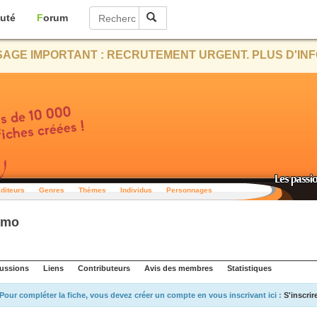
uté
Forum
AGE IMPORTANT : RECRUTEMENT URGENT. PLUS D'INF
diteurs
Genres
Thèmes
Individus
Personnages
omo
ussions
Liens
Contributeurs
Avis des membres
Statistiques
Pour compléter la fiche, vous devez créer un compte en vous inscrivant ici :
S'inscrir