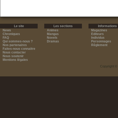
Le site
Les sections
Informations
News
Animes
Magazines
Chroniques
Mangas
Editeurs
FAQ
Novels
Individus
Qui sommes-nous ?
Dramas
Personnages
Nos partenaires
Règlement
Faites-nous connaitre
Nous contacter
Nous soutenir
Mentions légales
Copyright ©