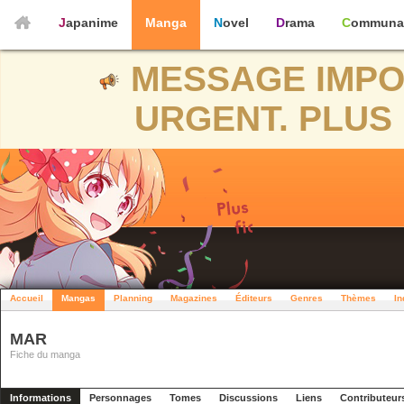
Japanime
Manga
Novel
Drama
Communa
MESSAGE IMPO
URGENT. PLUS 
Accueil
Mangas
Planning
Magazines
Éditeurs
Genres
Thèmes
In
MAR
Fiche du manga
Informations
Personnages
Tomes
Discussions
Liens
Contributeur