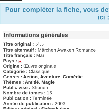
Pour compléter la fiche, vous d
ici 
Informations générales
Titre original :
メル
Titre alternatif :
Märchen Awaken Romance
Titre français :
Mär
Pays :
Origine :
Œuvre originale
Catégorie :
Classique
Genres :
Action
,
Aventure
,
Comédie
Thèmes :
Amitié
,
Magie
Public visé :
Shōnen
Nombre de tomes :
15
Publication :
Terminée
Année de publication :
2003
Editeur original :
Shōgakukan