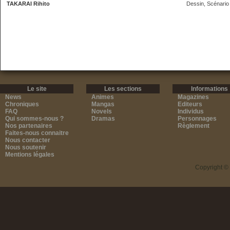
TAKARAI Rihito
Dessin, Scénario
Le site
Les sections
Informations
News
Animes
Magazines
Chroniques
Mangas
Editeurs
FAQ
Novels
Individus
Qui sommes-nous ?
Dramas
Personnages
Nos partenaires
Règlement
Faites-nous connaitre
Nous contacter
Nous soutenir
Mentions légales
Copyright ©