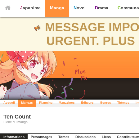
Japanime
Manga
Novel
Drama
Communa
MESSAGE IMPO
URGENT. PLUS 
Accueil
Mangas
Planning
Magazines
Éditeurs
Genres
Thèmes
In
Ten Count
Fiche du manga
Informations
Personnages
Tomes
Discussions
Liens
Contributeur