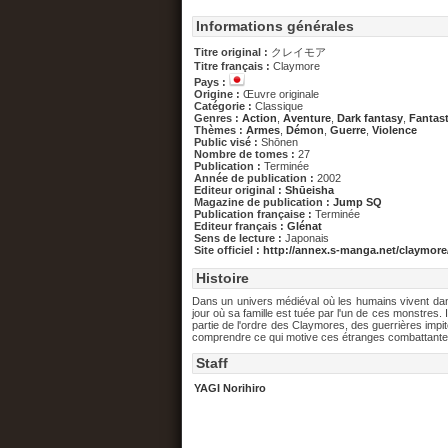
Informations générales
Titre original :
クレイモア
Titre français :
Claymore
Pays :
Origine :
Œuvre originale
Catégorie :
Classique
Genres :
Action
,
Aventure
,
Dark fantasy
,
Fantas
Thèmes :
Armes
,
Démon
,
Guerre
,
Violence
Public visé :
Shōnen
Nombre de tomes :
27
Publication :
Terminée
Année de publication :
2002
Editeur original :
Shūeisha
Magazine de publication :
Jump SQ
Publication française :
Terminée
Editeur français :
Glénat
Sens de lecture :
Japonais
Site officiel :
http://annex.s-manga.net/claymore
Histoire
Dans un univers médiéval où les humains vivent dan
jour où sa famille est tuée par l'un de ces monstres. 
partie de l'ordre des Claymores, des guerrières impi
comprendre ce qui motive ces étranges combattante
Staff
YAGI Norihiro