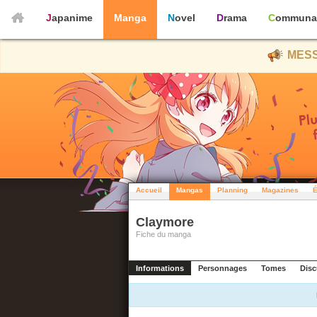
Japanime
Manga
Novel
Drama
Communa
MESS
Accueil
Mangas
Planning
Magazines
É
Claymore
Fiche du manga
Informations
Personnages
Tomes
Disc