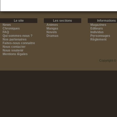
Le site
Les sections
Informations
News
Animes
Magazines
Chroniques
Mangas
Editeurs
FAQ
Novels
Individus
Qui sommes-nous ?
Dramas
Personnages
Nos partenaires
Règlement
Faites-nous connaitre
Nous contacter
Nous soutenir
Mentions légales
Copyright ©