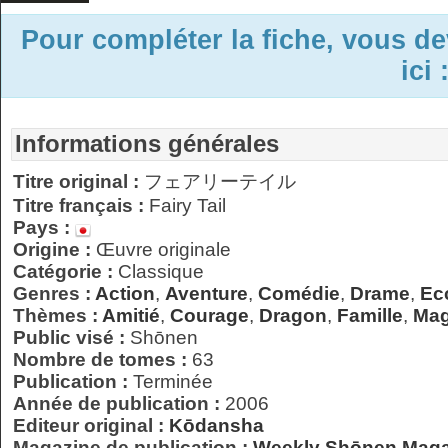
Pour compléter la fiche, vous d
ici 
Informations générales
Titre original :
フェアリーテイル
Titre français :
Fairy Tail
Pays :
Origine :
Œuvre originale
Catégorie :
Classique
Genres :
Action
,
Aventure
,
Comédie
,
Drame
,
Ec
Thèmes :
Amitié
,
Courage
,
Dragon
,
Famille
,
Mag
Public visé :
Shōnen
Nombre de tomes :
63
Publication :
Terminée
Année de publication :
2006
Editeur original :
Kōdansha
Magazine de publication :
Weekly Shōnen Maga