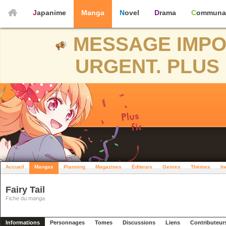
Japanime
Manga
Novel
Drama
Communa
MESSAGE IMPO
URGENT. PLUS 
Accueil
Mangas
Planning
Magazines
Éditeurs
Genres
Thèmes
In
Fairy Tail
Fiche du manga
Informations
Personnages
Tomes
Discussions
Liens
Contributeur