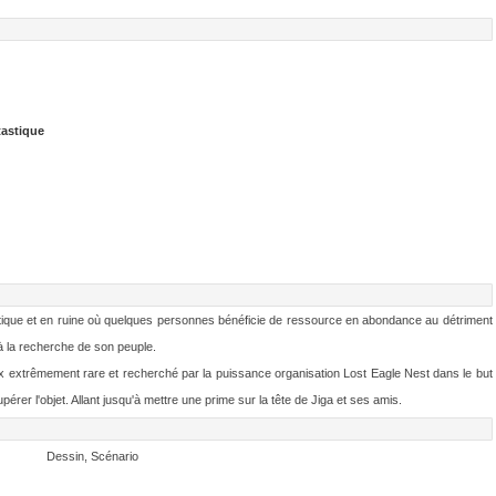
astique
rtique et en ruine où quelques personnes bénéficie de ressource en abondance au détriment
à la recherche de son peuple.
ux extrêmement rare et recherché par la puissance organisation Lost Eagle Nest dans le but
érer l'objet. Allant jusqu'à mettre une prime sur la tête de Jiga et ses amis.
Dessin, Scénario