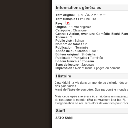
Informations générales
Titre original :
トリプルファイヤー
Titre français :
Fire Fire Fire
Pays :
Origine :
Œuvre originale
Catégorie :
Classique
Genres :
Action
,
Aventure
,
Comédie
,
Ecchi
,
Fant
Thèmes :
?
Public visé :
Seinen
Nombre de tomes :
2
Publication :
Terminée
Année de publication :
2009
Editeur original :
Shūeisha
Publication française :
Terminée
Editeur français :
Tonkam
Sens de lecture :
Japonais
Impression :
Noir et blanc + pages en couleur
Histoire
Jiga Kirishima vie dans un monde au ciel gris, dése
des plus faibles.
Armé de l'épée de son père, Jiga parcourt le monde 
Mais cette épée s'avérera être fait dans un matéria
de restaurer le monde. (Est-ce vraiment leur but ?).
L'organisation ne reculera alors devant rien pour récup
Staff
SATŌ Shōji