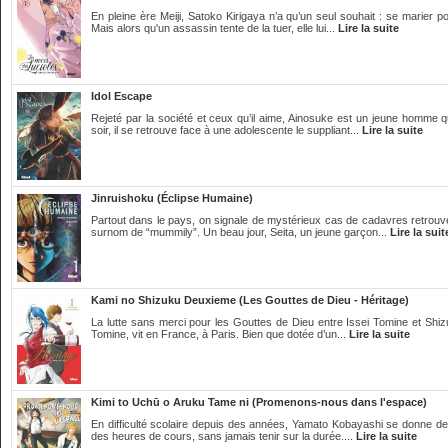
En pleine ère Meiji, Satoko Kirigaya n’a qu’un seul souhait : se marier 
Mais alors qu'un assassin tente de la tuer, elle lui...
Lire la suite
Idol Escape
Rejeté par la société et ceux qu’il aime, Ainosuke est un jeune homme qu
soir, il se retrouve face à une adolescente le suppliant...
Lire la suite
Jinruishoku (Éclipse Humaine)
Partout dans le pays, on signale de mystérieux cas de cadavres retrouv
surnom de “mummily”. Un beau jour, Seita, un jeune garçon...
Lire la suit
Kami no Shizuku Deuxieme (Les Gouttes de Dieu - Héritage)
La lutte sans merci pour les Gouttes de Dieu entre Issei Tomine et Shizuk
Tomine, vit en France, à Paris. Bien que dotée d’un...
Lire la suite
Kimi to Uchū o Aruku Tame ni (Promenons-nous dans l'espace)
En difficulté scolaire depuis des années, Yamato Kobayashi se donne de
des heures de cours, sans jamais tenir sur la durée....
Lire la suite