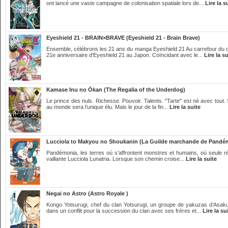
ont lancé une vaste campagne de colonisation spatiale lors de...
Lire la s
Eyeshield 21 - BRAIN×BRAVE (Eyeshield 21 - Brain Brave)
Ensemble, célébrons les 21 ans du manga Eyeshield 21 Au carrefour du d
21e anniversaire d'Eyeshield 21 au Japon. Coïncidant avec le...
Lire la su
Kamase Inu no Ōkan (The Regalia of the Underdog)
Le prince des nuls. Richesse. Pouvoir. Talents. "Tarte" est né avec tout. S
au monde sera l’unique élu. Mais le jour de la fin...
Lire la suite
Lucciola to Makyou no Shoukanin (La Guilde marchande de Pandé
Pandémonia, les terres où s’affrontent monstres et humains, où seule rè
vaillante Lucciola Lunatria. Lorsque son chemin croise...
Lire la suite
Negai no Astro (Astro Royale )
Kongo Yotsurugi, chef du clan Yotsurugi, un groupe de yakuzas d’Asakus
dans un conflit pour la succession du clan avec ses frères et...
Lire la su