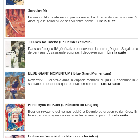
Smother Me
Le jour où Akio a été vendu par sa mère, il a dû abandonner son nom. Aujour
Alors que le souvenir de ses victimes hante...
Lire la suite
100-nen no Tateito (Le Dernier écrivain)
Dans un futur où l'IA générative est devenue la norme, Yagura Sugai, un é
de cent ans. À sa grande surprise, il découvre qu'il...
Lire la suite
BLUE GIANT MOMENTUM ( Blue Giant Momentum)
New York… Dai arrive dans la capitale mondiale du jazz ! Cependant, la v
sa place de leader du quartet, mais un nombre...
Lire la suite
Hi no Ryuu no Kuni (L'Héritière du Dragon)
Il est un royaume qui n’a pas oublié la légende du dragon et du héros. En 
forêts, en compagnie de ses amis les animaux, pour...
Lire la suite
Hotaru no Yomeiri (Les Noces des lucioles)