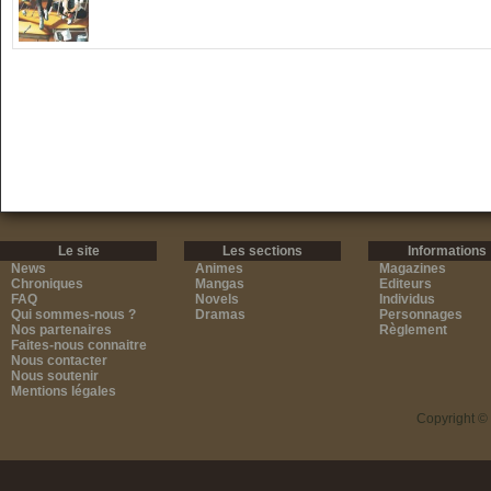
Le site
Les sections
Informations
News
Animes
Magazines
Chroniques
Mangas
Editeurs
FAQ
Novels
Individus
Qui sommes-nous ?
Dramas
Personnages
Nos partenaires
Règlement
Faites-nous connaitre
Nous contacter
Nous soutenir
Mentions légales
Copyright ©