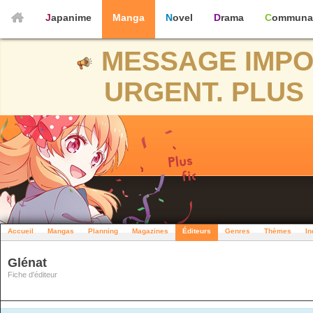
Japanime
Manga
Novel
Drama
Communa
MESSAGE IMPO
URGENT. PLUS 
Accueil
Mangas
Planning
Magazines
Éditeurs
Genres
Thèmes
In
Glénat
Fiche d'éditeur