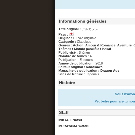
Informations générales
Titre original :
アルカフス
Pays :
Origine :
Œuvre originale
Catégorie :
Classique
Genres :
Action
,
Amour & Romance
,
Aventure
,
Thèmes :
Monde parallèle / Isekai
Public visé :
Shōnen
Nombre de tomes :
4
Publication :
En cours
Année de publication :
2018
Editeur original :
Kadokawa
Magazine de publication :
Dragon Age
Sens de lecture :
Japonais
Histoire
Nous n'avons
Peut-être pourrais-tu nou
Staff
MIKAGE Natsu
MURAYAMA Wataru