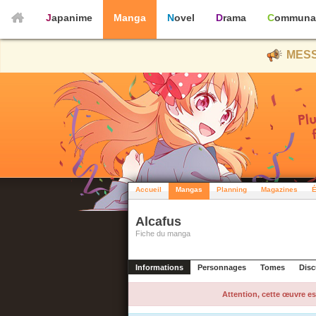
Japanime
Manga
Novel
Drama
Communa
MESS
Accueil
Mangas
Planning
Magazines
É
Alcafus
Fiche du manga
Informations
Personnages
Tomes
Disc
Attention, cette œuvre es