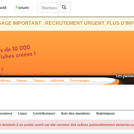
uté
Forum
AGE IMPORTANT : RECRUTEMENT URGENT. PLUS D'INF
diteurs
Genres
Thèmes
Individus
Personnages
ussions
Liens
Contributeurs
Avis des membres
Statistiques
t destinée à un public averti car elle contient des scènes particulièrement violentes o