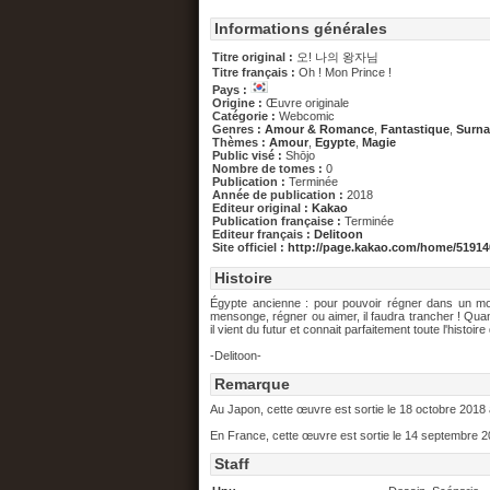
Informations générales
Titre original :
오! 나의 왕자님
Titre français :
Oh ! Mon Prince !
Pays :
Origine :
Œuvre originale
Catégorie :
Webcomic
Genres :
Amour & Romance
,
Fantastique
,
Surna
Thèmes :
Amour
,
Egypte
,
Magie
Public visé :
Shōjo
Nombre de tomes :
0
Publication :
Terminée
Année de publication :
2018
Editeur original :
Kakao
Publication française :
Terminée
Editeur français :
Delitoon
Site officiel :
http://page.kakao.com/home/51914
Histoire
Égypte ancienne : pour pouvoir régner dans un mond
mensonge, régner ou aimer, il faudra trancher ! Quan
il vient du futur et connait parfaitement toute l'histoi
-Delitoon-
Remarque
Au Japon, cette œuvre est sortie le 18 octobre 2018 
En France, cette œuvre est sortie le 14 septembre 20
Staff