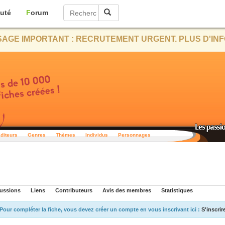
uté
Forum
AGE IMPORTANT : RECRUTEMENT URGENT. PLUS D'INF
diteurs
Genres
Thèmes
Individus
Personnages
ussions
Liens
Contributeurs
Avis des membres
Statistiques
Pour compléter la fiche, vous devez créer un compte en vous inscrivant ici :
S'inscrir