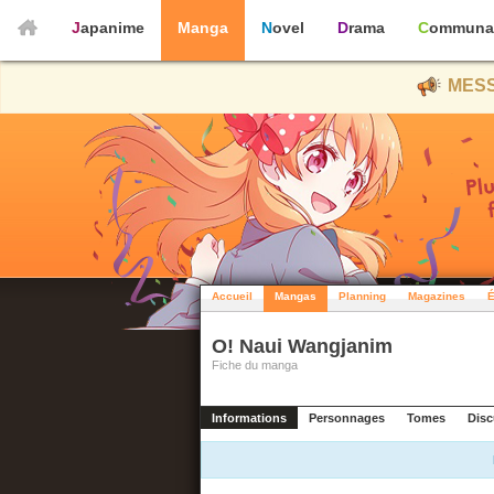
Japanime
Manga
Novel
Drama
Communa
MESS
Accueil
Mangas
Planning
Magazines
É
O! Naui Wangjanim
Fiche du manga
Informations
Personnages
Tomes
Disc