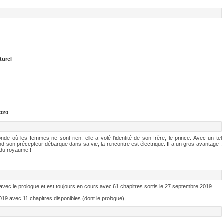
turel
020
e où les femmes ne sont rien, elle a volé l'identité de son frère, le prince. Avec un tel
d son précepteur débarque dans sa vie, la rencontre est électrique. Il a un gros avantage :
re du royaume !
avec le prologue et est toujours en cours avec 61 chapitres sortis le 27 septembre 2019.
19 avec 11 chapitres disponibles (dont le prologue).