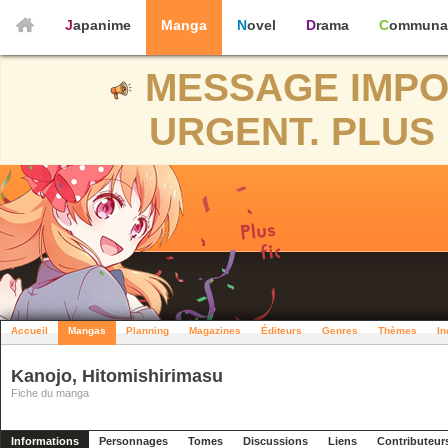
Japanime
Manga
Novel
Drama
Communa
MESSAGE IMPO
URGENT. PLUS 
Accueil
Mangas
Planning
Magazines
Éditeurs
Genres
Thèmes
In
Kanojo, Hitomishirimasu
Fiche du manga
Informations
Personnages
Tomes
Discussions
Liens
Contributeur