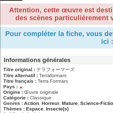
Attention, cette œuvre est desti
des scènes particulièrement v
Pour compléter la fiche, vous d
ici 
Informations générales
Titre original :
テラフォーマーズ
Titre alternatif :
Terraformars
Titre français :
Terra Formars
Pays :
Origine :
Œuvre originale
Catégorie :
Classique
Genres :
Action
,
Horreur
,
Mature
,
Science-Ficti
Thèmes :
Espace
,
Insecte(s)