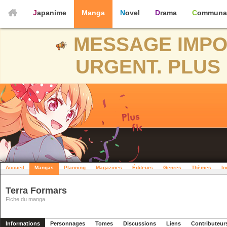
Japanime
Manga
Novel
Drama
Communa
MESSAGE IMPO
URGENT. PLUS 
Accueil
Mangas
Planning
Magazines
Éditeurs
Genres
Thèmes
In
Terra Formars
Fiche du manga
Informations
Personnages
Tomes
Discussions
Liens
Contributeur