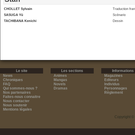
CHOLLET Sylvain
Traduction fra
SASUGA Yū
Scénario
TACHIBANA Kenichi
Dessin
Le site
Les sections
Informations
News
Animes
Magazines
Chroniques
Mangas
Editeurs
FAQ
Novels
Individus
Qui sommes-nous ?
Dramas
Personnages
Nos partenaires
Règlement
Faites-nous connaitre
Nous contacter
Nous soutenir
Mentions légales
Copyright ©