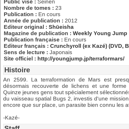
Public visé :
Seinen
Nombre de tomes :
23
Publication :
En cours
Année de publication :
2012
Editeur original :
Shūeisha
Magazine de publication :
Weekly Young Jump
Publication française :
En cours
Editeur français :
Crunchyroll (ex Kazé) (DVD, B
Sens de lecture :
Japonais
Site officiel :
http://youngjump.jp/terraformars/
Histoire
An 2599. La terraformation de Mars est pres
désormais recouverte de lichens et une forme d
Quinze jeunes gens tout spécialement sélectionnés
du vaisseau spatial Bugs 2, investis d'une mission 
encore que sur place, un parasite bien connu les at
-Kazé-
Staff