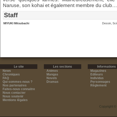
Naruse, son kohai et également membre du club…
Staff
MIYUKI Mitsubachi
Dessin, Sc
Le site
Les sections
Informations
News
Animes
Magazines
Chroniques
Mangas
Editeurs
FAQ
Novels
Individus
Qui sommes-nous ?
Dramas
Personnages
Nos partenaires
Règlement
Faites-nous connaitre
Nous contacter
Nous soutenir
Mentions légales
Copyright ©