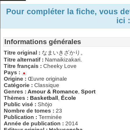
Pour compléter la fiche, vous d
ici 
Informations générales
Titre original :
なまいきざかり。
Titre alternatif :
Namaikizakari.
Titre français :
Cheeky Love
Pays :
Origine :
Œuvre originale
Catégorie :
Classique
Genres :
Amour & Romance
,
Sport
Thèmes :
Basketball
,
École
Public visé :
Shōjo
Nombre de tomes :
23
Publication :
Terminée
Année de publication :
2014
Editeur original :
Hakusensha