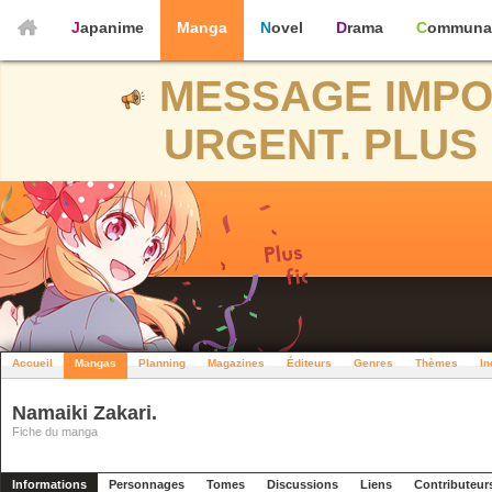
Japanime
Manga
Novel
Drama
Communa
MESSAGE IMPO
URGENT. PLUS 
Accueil
Mangas
Planning
Magazines
Éditeurs
Genres
Thèmes
In
Namaiki Zakari.
Fiche du manga
Informations
Personnages
Tomes
Discussions
Liens
Contributeur