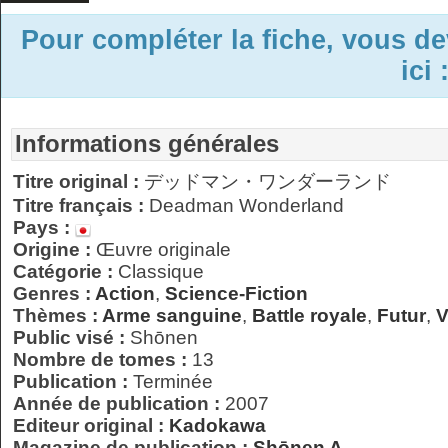
Pour compléter la fiche, vous d
ici 
Informations générales
Titre original :
デッドマン・ワンダーランド
Titre français :
Deadman Wonderland
Pays :
Origine :
Œuvre originale
Catégorie :
Classique
Genres :
Action
,
Science-Fiction
Thèmes :
Arme sanguine
,
Battle royale
,
Futur
,
V
Public visé :
Shōnen
Nombre de tomes :
13
Publication :
Terminée
Année de publication :
2007
Editeur original :
Kadokawa
Magazine de publication :
Shōnen A