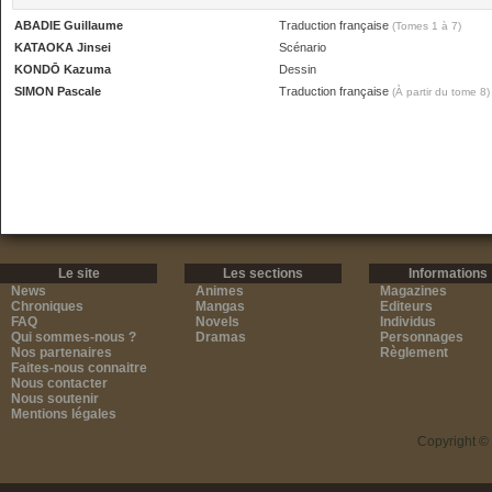
ABADIE Guillaume
Traduction française
(Tomes 1 à 7)
KATAOKA Jinsei
Scénario
KONDŌ Kazuma
Dessin
SIMON Pascale
Traduction française
(À partir du tome 8)
Le site
Les sections
Informations
News
Animes
Magazines
Chroniques
Mangas
Editeurs
FAQ
Novels
Individus
Qui sommes-nous ?
Dramas
Personnages
Nos partenaires
Règlement
Faites-nous connaitre
Nous contacter
Nous soutenir
Mentions légales
Copyright ©