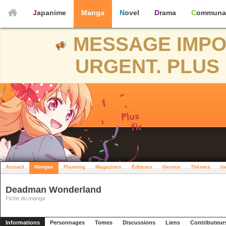
Japanime
Manga
Novel
Drama
Communa
MESSAGE IMPO
URGENT. PLUS 
Accueil
Mangas
Planning
Magazines
Éditeurs
Genres
Thèmes
In
Deadman Wonderland
Fiche du manga
Informations
Personnages
Tomes
Discussions
Liens
Contributeur