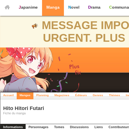
Japanime
Manga
Novel
Drama
Communa
MESSAGE IMPO
URGENT. PLUS 
Accueil
Mangas
Planning
Magazines
Éditeurs
Genres
Thèmes
In
Hito Hitori Futari
Fiche du manga
Informations
Personnages
Tomes
Discussions
Liens
Contributeur