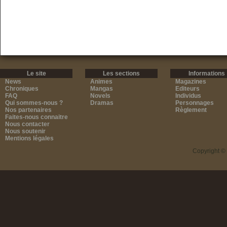
Le site
Les sections
Informations
News
Animes
Magazines
Chroniques
Mangas
Editeurs
FAQ
Novels
Individus
Qui sommes-nous ?
Dramas
Personnages
Nos partenaires
Règlement
Faites-nous connaitre
Nous contacter
Nous soutenir
Mentions légales
Copyright ©