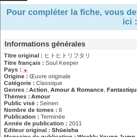
Pour compléter la fiche, vous d
ici 
Informations générales
Titre original :
ヒトヒトリフタリ
Titre français :
Soul Keeper
Pays :
Origine :
Œuvre originale
Catégorie :
Classique
Genres :
Action
,
Amour & Romance
,
Fantastiq
Thèmes :
Amour
Public visé :
Seinen
Nombre de tomes :
8
Publication :
Terminée
Année de publication :
2011
Editeur original :
Shūeisha
Magazine de publication :
Weekly Young Jump