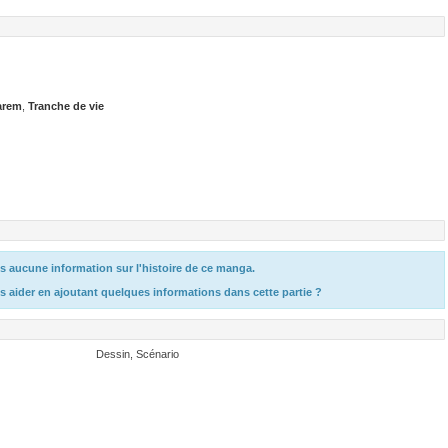
arem
,
Tranche de vie
 aucune information sur l'histoire de ce manga.
s aider en ajoutant quelques informations dans cette partie ?
Dessin, Scénario