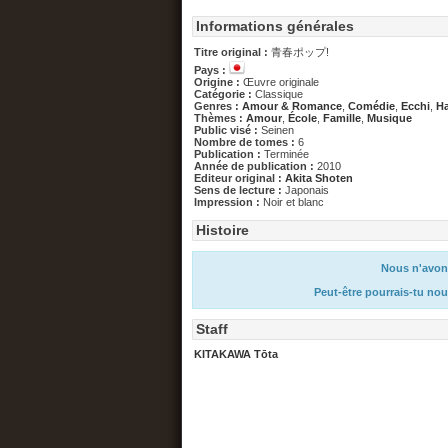
Informations générales
Titre original :
青春ポップ!
Pays :
Origine :
Œuvre originale
Catégorie :
Classique
Genres :
Amour & Romance
,
Comédie
,
Ecchi
,
H
Thèmes :
Amour
,
École
,
Famille
,
Musique
Public visé :
Seinen
Nombre de tomes :
6
Publication :
Terminée
Année de publication :
2010
Editeur original :
Akita Shoten
Sens de lecture :
Japonais
Impression :
Noir et blanc
Histoire
Nous n'avons
Peut-être pourrais-tu nou
Staff
KITAKAWA Tōta