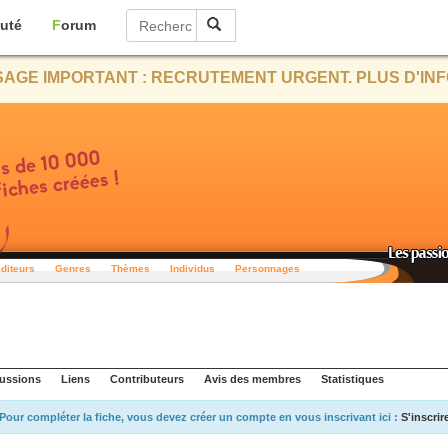
uté
Forum
AGE IMPORTANT : RECRUTEMENT URGENT. PLUS D'INF
diteurs
Genres
Thèmes
Individus
Personnages
ussions
Liens
Contributeurs
Avis des membres
Statistiques
Pour compléter la fiche, vous devez créer un compte en vous inscrivant ici :
S'inscrir