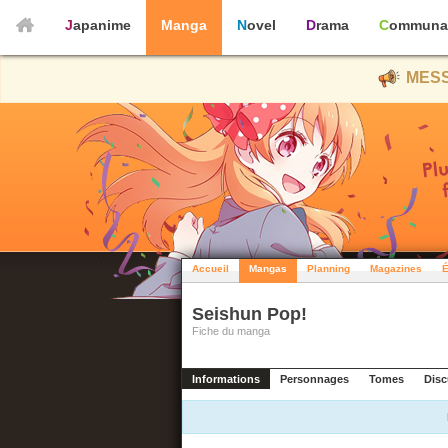
Japanime
Manga
Novel
Drama
Communa
MESS
Accueil
Mangas
Planning
Magazines
É
Seishun Pop!
Fiche du manga
Informations
Personnages
Tomes
Disc