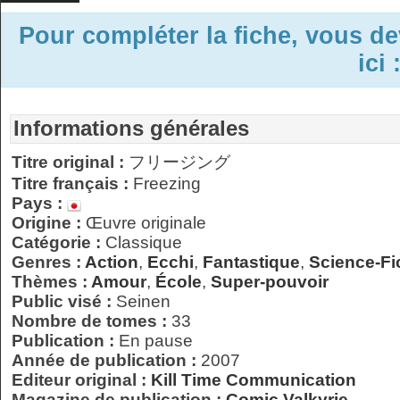
Pour compléter la fiche, vous d
ici 
Informations générales
Titre original :
フリージング
Titre français :
Freezing
Pays :
Origine :
Œuvre originale
Catégorie :
Classique
Genres :
Action
,
Ecchi
,
Fantastique
,
Science-Fi
Thèmes :
Amour
,
École
,
Super-pouvoir
Public visé :
Seinen
Nombre de tomes :
33
Publication :
En pause
Année de publication :
2007
Editeur original :
Kill Time Communication
Magazine de publication :
Comic Valkyrie