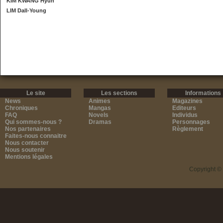
KIM KWANG Hyun
LIM Dall-Young
Le site
Les sections
Informations
News
Animes
Magazines
Chroniques
Mangas
Editeurs
FAQ
Novels
Individus
Qui sommes-nous ?
Dramas
Personnages
Nos partenaires
Règlement
Faites-nous connaitre
Nous contacter
Nous soutenir
Mentions légales
Copyright ©