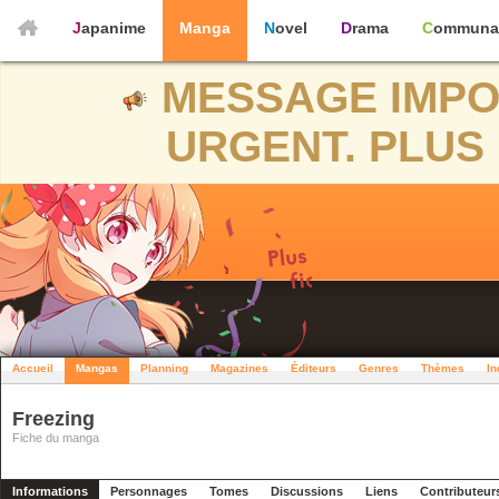
Japanime
Manga
Novel
Drama
Communa
MESSAGE IMPO
URGENT. PLUS 
Accueil
Mangas
Planning
Magazines
Éditeurs
Genres
Thèmes
In
Freezing
Fiche du manga
Informations
Personnages
Tomes
Discussions
Liens
Contributeur